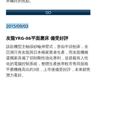
界矚目的焦點。
GO
2015/09/03
友龍YRG-06平面磨床 備受好評
該款機型主軸採砂輪伸臂式，形似牛頭刨床，全
亞洲只有友龍與日本兩家業者生產，而友龍機種
還獨家具備了切削剛性強化專利，並搭載有人性
化的電腦控制系統，整體生產效率較市售同規格
平磨機種高出約3倍，上市後備受好評，未來銷售
潛力看好。
GO
2014/04/23
友龍推大型動柱式研磨設備
實際應用於研削加工時，其粗研磨採直進（切
溝）研削方式，並輔以「等距切溝」模式；精研
磨則採「段差平面研磨」模式加工，如此可大幅