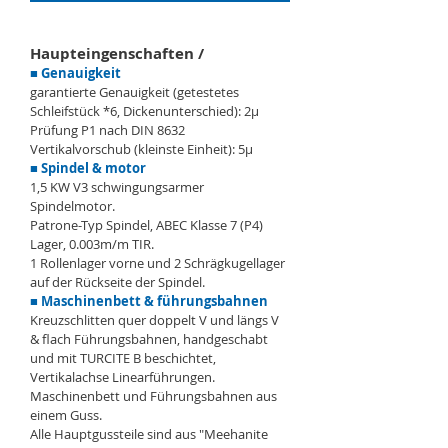
Haupteingenschaften /
■ Genauigkeit
garantierte Genauigkeit (getestetes
Schleifstück *6, Dickenunterschied): 2μ
Prüfung P1 nach DIN 8632
Vertikalvorschub (kleinste Einheit): 5μ
■ Spindel & motor
1,5 KW V3 schwingungsarmer
Spindelmotor.
Patrone-Typ Spindel, ABEC Klasse 7 (P4)
Lager, 0.003m/m TIR.
1 Rollenlager vorne und 2 Schrägkugellager
auf der Rückseite der Spindel.
■ Maschinenbett & führungsbahnen
Kreuzschlitten quer doppelt V und längs V
& flach Führungsbahnen, handgeschabt
und mit TURCITE B beschichtet,
Vertikalachse Linearführungen.
Maschinenbett und Führungsbahnen aus
einem Guss.
Alle Hauptgussteile sind aus "Meehanite