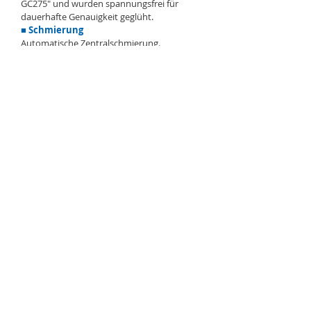
GC275" und wurden spannungsfrei für
dauerhafte Genauigkeit geglüht.
■ Schmierung
Automatische Zentralschmierung.
Technische Daten /
Remark：We reserve the right to modify the
specification relating to any of the above
machines without notice.